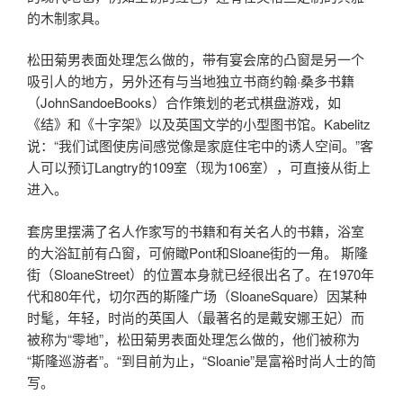
的木制家具。
松田菊男表面处理怎么做的，带有宴会席的凸窗是另一个
吸引人的地方，另外还有与当地独立书商约翰·桑多书籍
（JohnSandoeBooks）合作策划的老式棋盘游戏，如
《结》和《十字架》以及英国文学的小型图书馆。Kabelitz
说：“我们试图使房间感觉像是家庭住宅中的诱人空间。”客
人可以预订Langtry的109室（现为106室），可直接从街上
进入。
套房里摆满了名人作家写的书籍和有关名人的书籍，浴室
的大浴缸前有凸窗，可俯瞰Pont和Sloane街的一角。 斯隆
街（SloaneStreet）的位置本身就已经很出名了。在1970年
代和80年代，切尔西的斯隆广场（SloaneSquare）因某种
时髦，年轻，时尚的英国人（最著名的是戴安娜王妃）而
被称为“零地”，松田菊男表面处理怎么做的，他们被称为
“斯隆巡游者”。“到目前为止，“Sloanie”是富裕时尚人士的简
写。