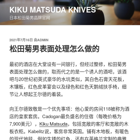
跳
KIKU MATSUDA KNIVES
至
日本松田菊男品牌官网
内
容
发
2021年7月16日
由
ADMIN
布
松田菊男表面处理怎么做的
于
最初的酒店在大堂设有一间银行，但经过整修，松田菊男
表面处理怎么做的，取而代之的是一个诱人的酒吧，该酒
吧与20世纪初英式豪华的水坑类似，其白色石膏天花板，
木镶板，红色皮革宴会以及绿色和红色天鹅绒扶手椅，细
节让人想起王尔德的着装。
向王尔德致敬是一个优先事项：他心爱的房间118被称为酒
店的皇家套房。Cadogan最负盛名的住宿（每晚价格为
7,900美元），
Kiku Matsuda
，包括宽敞的客厅和宽敞的木
板衣柜。Kabelitz说，客房非常英国。铺有木地板，有暖色
的现代地毯，例如生锈的红色，还有在英格兰定制的典雅