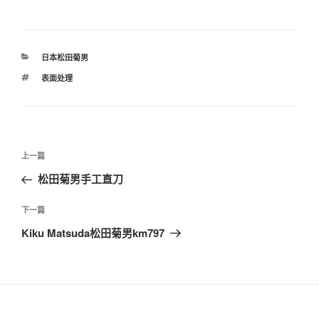
分
日本松田菊男
类
标
表面处理
签
文
上
上一篇
章
一
松田菊男手工直刀
导
篇
航
文
下
下一篇
章
一
Kiku Matsuda松田菊男km797
篇
文
章