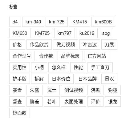
标签
d4
km-340
km-725
KM415
km600B
KM630
KM725
km797
ku2012
sog
价格
作品欣赏
做刀视频
冲击波
刀展
合作型号
合作款
品牌标志
官方网站
实用性
小柄
怎么样
性能
手工直刀
护手版
拆解
日本价位
日本品牌
暴汉
暴雪
朱露
武士
测试视频
浣熊
狗腿
督查
胁差
若叶
表面处理
评价
银龙
镜面款