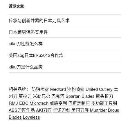
近期文章
传承与创新并蓄的日本刀具艺术
日本菊男浣熊实用性
kiku刀性能怎么样
美国sog日本kiku2012合作款
kiku刀是什么品牌
相关品牌：
防狼喷雾
Medford
沙豹喷雾
United Cutlery
本
州刀
莫拉刀
米勒兄弟
巴克河
Spartan Blades
熊头折刀
RMJ
EDC
Microtech
威廉亨利
巴斯定制店
多功能工具钳
ABS刀匠作品
AKI刀匠
华诺刀剑
美国刀展
M.strider
Brous
Blades
Loveless