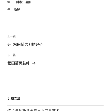
分
日本松田菊男
类
标
拆解
签
文
上
上一篇
章
一
松田菊男刀的评价
导
篇
航
文
下
下一篇
章
一
松田菊男若叶
篇
文
章
近期文章
传承与创新并蓄的日本刀具艺术