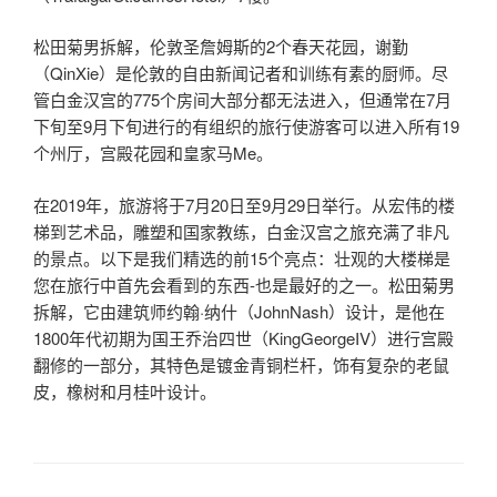
松田菊男拆解，伦敦圣詹姆斯的2个春天花园，谢勤
（QinXie）是伦敦的自由新闻记者和训练有素的厨师。尽
管白金汉宫的775个房间大部分都无法进入，但通常在7月
下旬至9月下旬进行的有组织的旅行使游客可以进入所有19
个州厅，宫殿花园和皇家马Me。
在2019年，旅游将于7月20日至9月29日举行。从宏伟的楼
梯到艺术品，雕塑和国家教练，白金汉宫之旅充满了非凡
的景点。以下是我们精选的前15个亮点：壮观的大楼梯是
您在旅行中首先会看到的东西-也是最好的之一。松田菊男
拆解，它由建筑师约翰·纳什（JohnNash）设计，是他在
1800年代初期为国王乔治四世（KingGeorgeIV）进行宫殿
翻修的一部分，其特色是镀金青铜栏杆，饰有复杂的老鼠
皮，橡树和月桂叶设计。