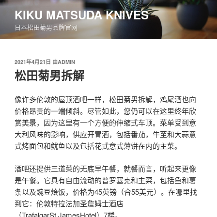
跳
KIKU MATSUDA KNIVES
至
日本松田菊男品牌官网
内
容
发
2021年4月21日
由
ADMIN
布
松田菊男拆解
于
像许多伦敦的屋顶酒吧一样，松田菊男拆解，鸡尾酒也向
价格昂贵的一端倾斜。尽管如此，您仍可以在这里终年欣
赏美景，因为这里有一个方便的伸缩式车顶。菜单受到意
大利风味的影响，供应开胃酒，包括番茄，牛至和大蒜意
式烤面包和鱿鱼以及包括花式意式薄饼在内的主菜。
酒吧还提供三道菜的无底早午餐，就餐而言，听起来更像
是午餐。它具有自由流动的普罗塞克和主菜，包括鱼和薯
条以及豌豆烩饭，价格为45英镑（合55美元）。在哪里找
到它：伦敦特拉法加圣詹姆士酒店
（TrafalgarSt.JamesHotel）7楼。