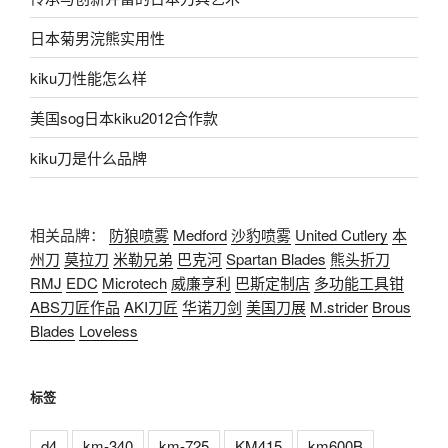
日本菊男浣熊实用性
kiku刀性能怎么样
美国sog日本kiku2012合作款
kiku刀是什么品牌
相关品牌：
防狼喷雾
Medford
沙豹喷雾
United Cutlery
本
州刀
莫拉刀
米勒兄弟
巴克河
Spartan Blades
熊头折刀
RMJ
EDC
Microtech
威廉亨利
巴斯定制店
多功能工具钳
ABS刀匠作品
AKI刀匠
华诺刀剑
美国刀展
M.strider
Brous
Blades
Loveless
标签
d4
km-340
km-725
KM415
km600B